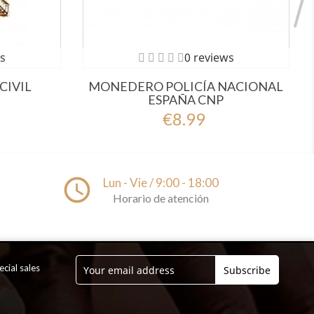
s
0 reviews
CIVIL
MONEDERO POLICÍA NACIONAL
ESPAÑA CNP
€8.99
access_time
Lun - Vie / 9:00 - 18:00
Horario de atención
cial sales