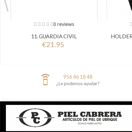
0 reviews
11. GUARDIA CIVIL
HOLDER
€21.95
speaker_phone
956 46 18 48
¿Le podemos ayudar?