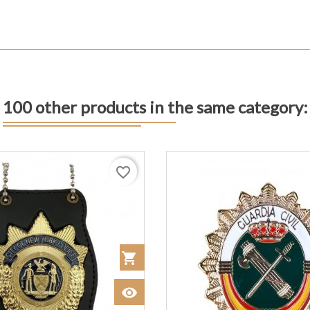
100 other products in the same category:
favorite_border
shopping_cart
Añadir al Carrito
visibility
Ver