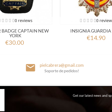
0 reviews
0 review
 BADGE CAPTAIN NEW
INSIGNIA GUARDIA 
YORK
€14.90
€30.00
email
pielcabrera@gmail.com
Soporte de pedidos!
Get our latest news and spe