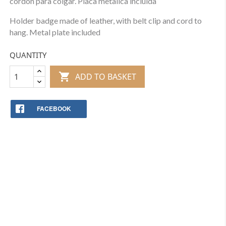
cordon para colgar. Placa metalica incluida
Holder badge made of leather, with belt clip and cord to
hang. Metal plate included
QUANTITY

ADD TO BASKET
FACEBOOK