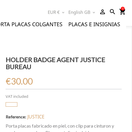
0
person_outline
search
shopping_cart
EUR €
English GB
expand_more
expand_more
RTA PLACAS COLGANTES
PLACAS E INSIGNIAS
HOLDER BADGE AGENT JUSTICE
BUREAU
€30.00
VAT included
JUSTICE
Reference:
Porta placas fabricado en piel, con clip para cinturon y