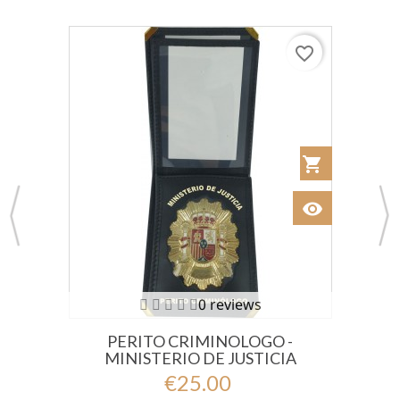
favorite_border
 al Carrito
shopping_cart
Añadir al Car
visibility
Ver
0 reviews
PERITO CRIMINOLOGO -
MINISTERIO DE JUSTICIA
€25.00