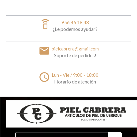
speaker_phone
956 46 18 48
¿Le podemos ayudar?
email
pielcabrera@gmail.com
Soporte de pedidos!
access_time
Lun - Vie / 9:00 - 18:00
Horario de atención