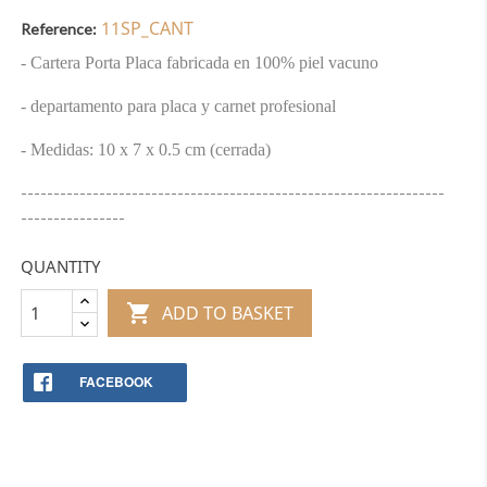
11SP_CANT
Reference:
- Cartera Porta Placa fabricada en 100% piel vacuno
- departamento para placa y carnet profesional
- Medidas: 10 x 7 x 0.5 cm (cerrada)
-----------------------------------------------------------------
----------------
QUANTITY

ADD TO BASKET
FACEBOOK