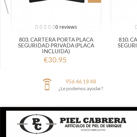
0 reviews
803. CARTERA PORTA PLACA
810. 
SEGURIDAD PRIVADA (PLACA
SEGURI
INCLUIDA)
€30.95
speaker_phone
956 46 18 48
¿Le podemos ayudar?