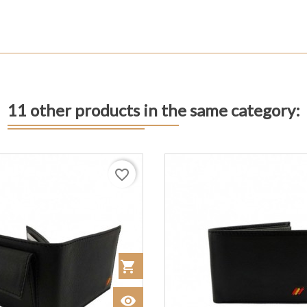
11 other products in the same category:
favorite_border
shopping_cart
Añadir al Carrito
visibility
Ver