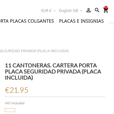
0
person_outline
search
shopping_cart
EUR €
English GB
expand_more
expand_more
RTA PLACAS COLGANTES
PLACAS E INSIGNIAS
 SEGURIDAD PRIVADA (PLACA INCLUIDA)
11 CANTONERAS. CARTERA PORTA
PLACA SEGURIDAD PRIVADA (PLACA
INCLUIDA)
€21.95
VAT included