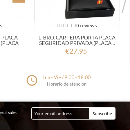
s
0 reviews
 PLACA
LIBRO. CARTERA PORTA PLACA
 (PLACA
SEGURIDAD PRIVADA (PLACA...
€27.95
access_time
Lun - Vie / 9:00 - 18:00
Horario de atención
cial sales