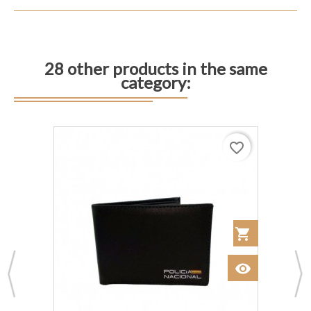
28 other products in the same
category:
favorite_border
 al Carrito
shopping_cart
Añadir al Car
visibility
Ver