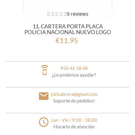
0 reviews
11. CARTERA PORTA PLACA
POLICIA NACIONAL NUEVO LOGO
€11.95
speaker_phone
956 46 18 48
¿Le podemos ayudar?
email
pielcabrera@gmail.com
Soporte de pedidos!
access_time
Lun - Vie / 9:00 - 18:00
Horario de atención