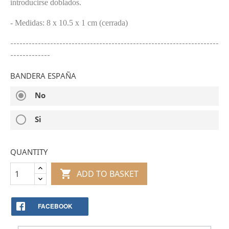
introducirse doblados.
- Medidas: 8 x 10.5 x 1 cm (cerrada)
--------------------------------------------------------------------
-------------
BANDERA ESPAÑA
radio_button_checked
No
radio_button_unchecked
Si
QUANTITY

ADD TO BASKET
FACEBOOK