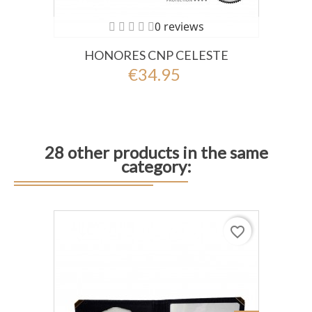
0 reviews
HONORES CNP CELESTE
€34.95
28 other products in the same
category:
favorite_border
 al Carrito