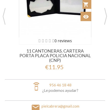
shopping_cart
Añadir al Car
visibility
Ver
0 reviews
11 CANTONERAS. CARTERA
PORTA PLACA POLICIA NACIONAL
(CNP)
€11.95
speaker_phone
956 46 18 48
¿Le podemos ayudar?
email
pielcabrera@gmail.com