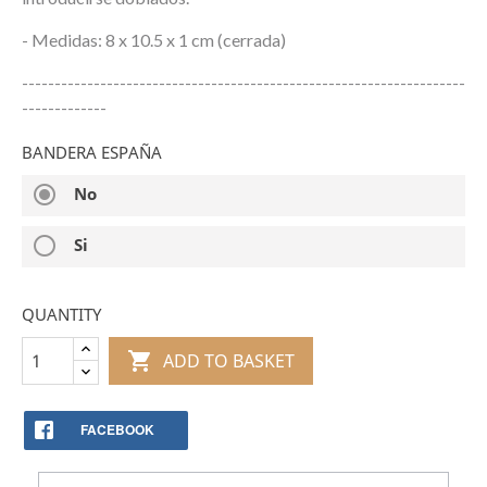
- Medidas: 8 x 10.5 x 1 cm (cerrada)
--------------------------------------------------------------------
-------------
BANDERA ESPAÑA
radio_button_checked
No
radio_button_unchecked
Si
QUANTITY

ADD TO BASKET
FACEBOOK