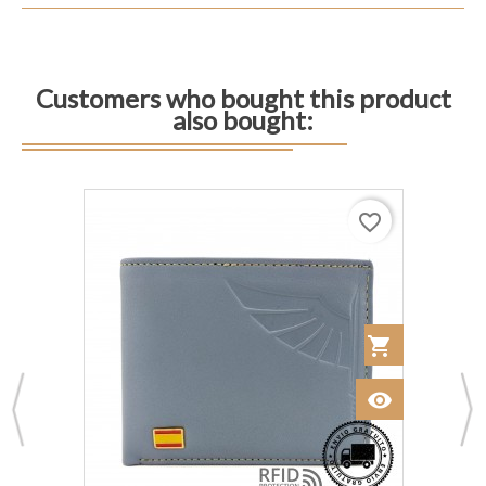
Customers who bought this product
also bought:
favorite_border
shopping_cart
Añadir al Car
 al Carrito
visibility
Ver