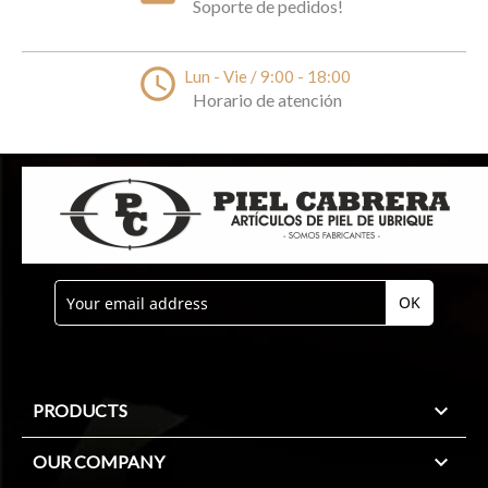
Soporte de pedidos!
access_time
Lun - Vie / 9:00 - 18:00
Horario de atención

PRODUCTS

OUR COMPANY