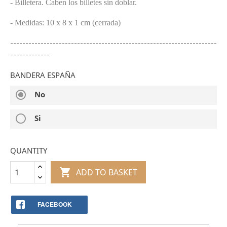
- Billetera. Caben los billetes sin doblar.
- Medidas: 10 x 8 x 1 cm (cerrada)
--------------------------------------------------------------------
-------------
BANDERA ESPAÑA
radio_button_checked
No
radio_button_unchecked
Si
QUANTITY

ADD TO BASKET
FACEBOOK