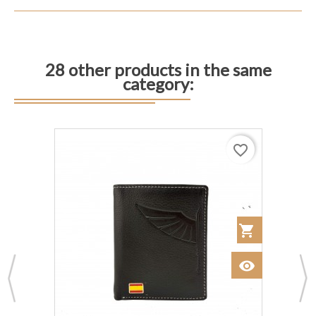
28 other products in the same
category:
favorite_border
 al Carrito
shopping_cart
Añadir al Car
visibility
Ver