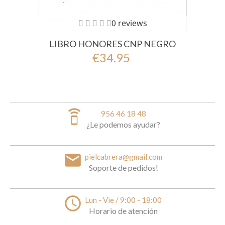
0 reviews
LIBRO HONORES CNP NEGRO
€34.95
speaker_phone
956 46 18 48
¿Le podemos ayudar?
email
pielcabrera@gmail.com
Soporte de pedidos!
access_time
Lun - Vie / 9:00 - 18:00
Horario de atención