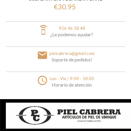
€30.95
speaker_phone
956 46 18 48
¿Le podemos ayudar?
email
pielcabrera@gmail.com
Soporte de pedidos!
access_time
Lun - Vie / 9:00 - 18:00
Horario de atención