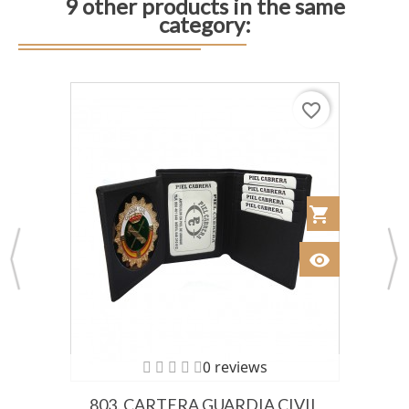
9 other products in the same
category:
favorite_border
 al Carrito
shopping_cart
Añadir al Car
visibility
Ver
0 reviews
803. CARTERA GUARDIA CIVIL