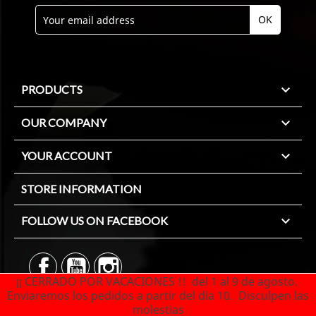

PRODUCTS

OUR COMPANY

YOUR ACCOUNT
STORE INFORMATION

FOLLOW US ON FACEBOOK
¡¡ CERRADO POR VACACIONES !! del 1 al 9 de agosto.
Enviaremos los pedidos a partir del dia 10. Disculpen las
© 2026 - Ecommerce software by PrestaShop™
molestias