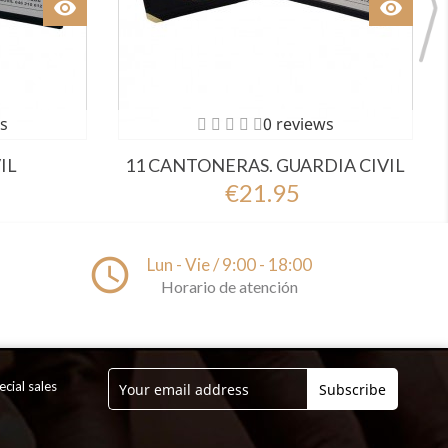
visibility
Ver
visibility
Ver
s
0 reviews
IL
11 CANTONERAS. GUARDIA CIVIL
€21.95
access_time
Lun - Vie / 9:00 - 18:00
Horario de atención
cial sales