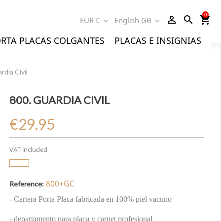
0
person_outline
search
shopping_cart
EUR €
English GB
expand_more
expand_more
RTA PLACAS COLGANTES
PLACAS E INSIGNIAS
rdia Civil
800. GUARDIA CIVIL
€29.95
VAT included
800+GC
Reference:
- Cartera Porta Placa fabricada en 100% piel vacuno
- departamento para placa y carnet profesional