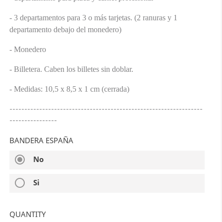
- 3 departamentos para 3 o más tarjetas. (2 ranuras y 1
departamento debajo del monedero)
- Monedero
- Billetera. Caben los billetes sin doblar.
- Medidas: 10,5 x 8,5 x 1 cm (cerrada)
-----------------------------------------------------------------
----------------
BANDERA ESPAÑA
radio_button_checked
No
radio_button_unchecked
Si
QUANTITY