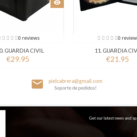
visibility
Ver
0 reviews
0 review
0. GUARDIA CIVIL
11. GUARDIA CIV
€29.95
€21.95
email
pielcabrera@gmail.com
Soporte de pedidos!
Get our latest news and spe