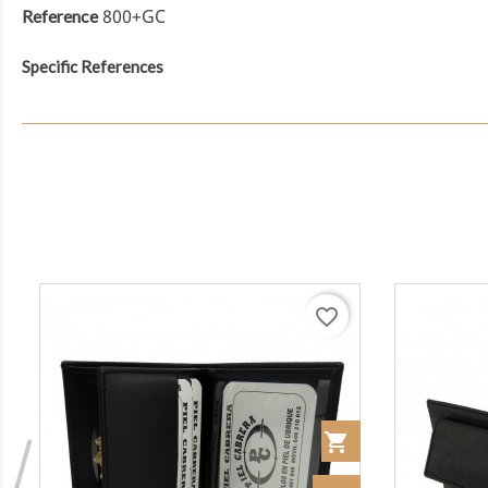
800+GC
Reference
Specific References
favorite_border
Añadir al Carrito
shopping_cart
Añadir al Carrito