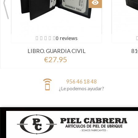
Ver
visibility
Ver
0 reviews
LIBRO. GUARDIA CIVIL
81
€27.95
speaker_phone
956 46 18 48
¿Le podemos ayudar?