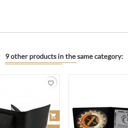
9 other products in the same category:
favorite_border
shopping_cart
Añadir al Carrito