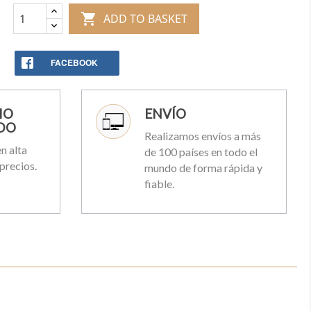

ADD TO BASKET
FACEBOOK
IO
ENVÍO
DO
Realizamos envíos a más
n alta
de 100 países en todo el
precios.
mundo de forma rápida y
fiable.