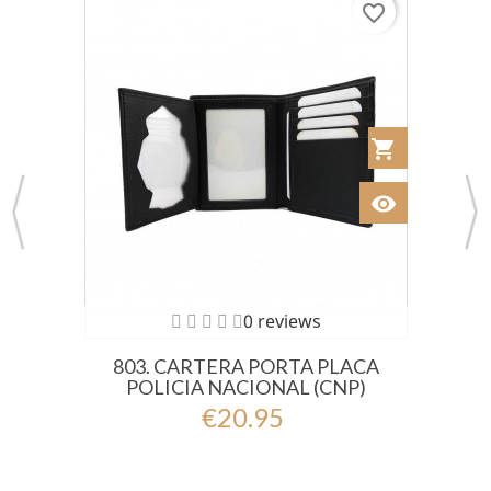
favorite_border
 al Carrito
shopping_cart
Añadir al Car
visibility
Ver
0 reviews
803. CARTERA PORTA PLACA
POLICIA NACIONAL (CNP)
€20.95