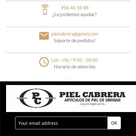
speaker_phone
956 46 18 48
¿Le podemos ayudar?
email
pielcabrera@gmail.com
Soporte de pedidos!
access_time
Lun - Vie / 9:00 - 18:00
Horario de atención