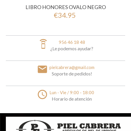
LIBRO HONORES OVALO NEGRO
€34.95
speaker_phone
956 46 18 48
¿Le podemos ayudar?
email
pielcabrera@gmail.com
Soporte de pedidos!
access_time
Lun - Vie / 9:00 - 18:00
Horario de atención