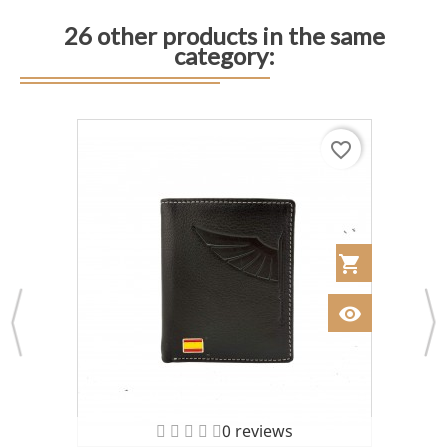
26 other products in the same
category:
favorite_border
 al Carrito
shopping_cart
Añadir al Car
visibility
Ver
0 reviews