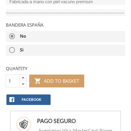
Fabricada a mano con piel vacuno premium
---------------------------------------------------------------------------------
BANDERA ESPAÑA
radio_button_checked
No
radio_button_unchecked
Si
QUANTITY

ADD TO BASKET
FACEBOOK
PAGO SEGURO
Aceptamos Visa, MasterCard, Bizum,