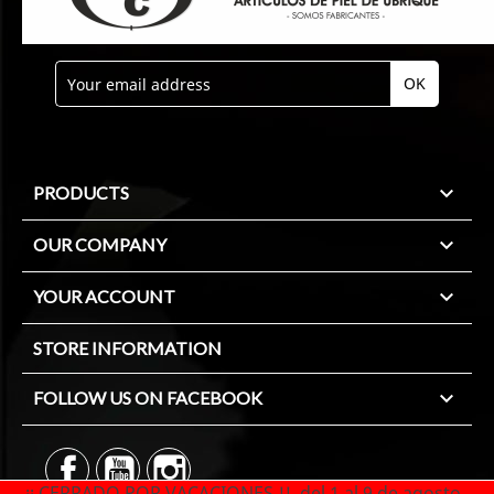

PRODUCTS

OUR COMPANY

YOUR ACCOUNT
STORE INFORMATION

FOLLOW US ON FACEBOOK
¡¡ CERRADO POR VACACIONES !! del 1 al 9 de agosto.