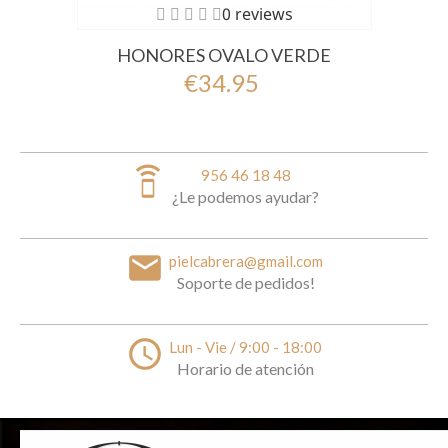
0 reviews
HONORES OVALO VERDE
€34.95
speaker_phone
956 46 18 48
¿Le podemos ayudar?
email
pielcabrera@gmail.com
Soporte de pedidos!
access_time
Lun - Vie / 9:00 - 18:00
Horario de atención