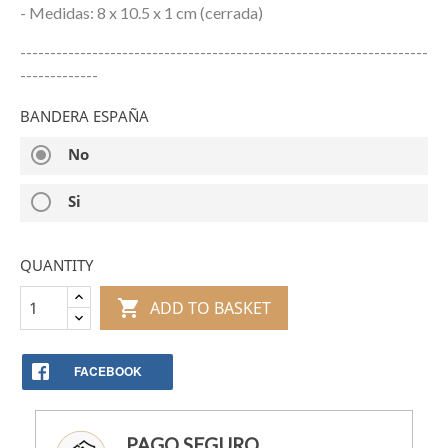
- Medidas: 8 x 10.5 x 1 cm (cerrada)
--------------------------------------------------------------------
-------------
BANDERA ESPAÑA
radio_button_checked
No
radio_button_unchecked
Si
QUANTITY

ADD TO BASKET
FACEBOOK
PAGO SEGURO