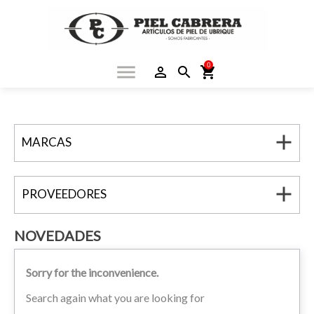
0
menu
person_outline
search
shopping_cart
add
MARCAS
add
PROVEEDORES
NOVEDADES
Sorry for the inconvenience.
Search again what you are looking for