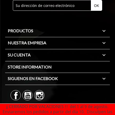

PRODUCTOS

NUESTRA EMPRESA

SU CUENTA
STORE INFORMATION

SIGUENOS EN FACEBOOK
¡¡ CERRADO POR VACACIONES !! del 1 al 9 de agosto.
© 2026 -Software comercio electrónico por
Enviaremos los pedidos a partir del dia 10. Disculpen las
PrestaShop™