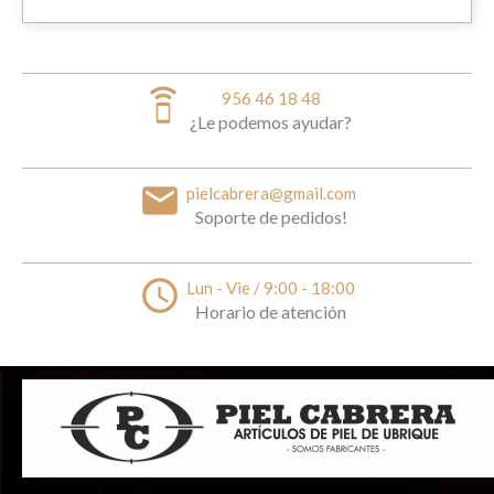
speaker_phone
956 46 18 48
¿Le podemos ayudar?
email
pielcabrera@gmail.com
Soporte de pedidos!
access_time
Lun - Vie / 9:00 - 18:00
Horario de atención