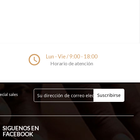
access_time
Lun - Vie / 9:00 - 18:00
Horario de atención
cial sales
SIGUENOS EN
FACEBOOK