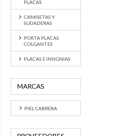
PLACAS

CAMISETAS Y
SUDADERAS

PORTA PLACAS
COLGANTES

PLACAS E INSIGNIAS
MARCAS
keyboard_arrow_right
PIEL CABRERA
PROVEEDORES