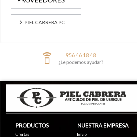
keyboard_arrow_right
PIEL CABRERA PC
speaker_phone
956 46 18 48
¿Le podemos ayudar?
PRODUCTOS
NUESTRA EMPRESA
Ofertas
Envío