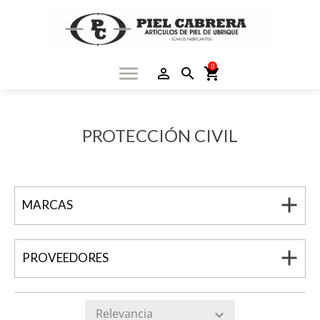
0
menu
person_outline
search
shopping_cart
PROTECCIÓN CIVIL
add
MARCAS
add
PROVEEDORES
Relevancia
expand_more