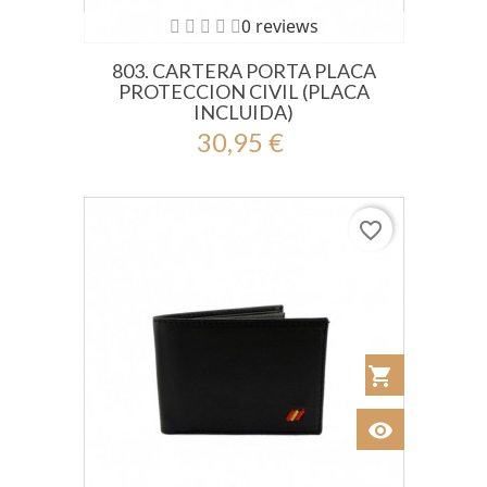
0 reviews
803. CARTERA PORTA PLACA
PROTECCION CIVIL (PLACA
INCLUIDA)
30,95 €
favorite_border
shopping_cart
Añadir al Car
visibility
Ver