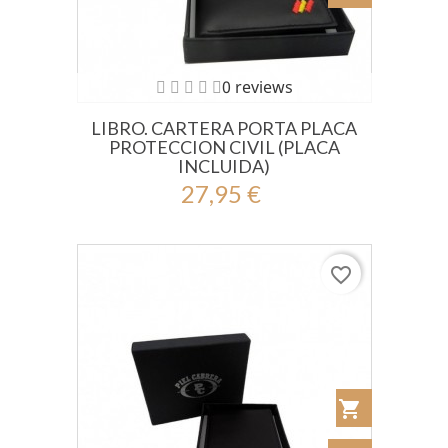
0 reviews
LIBRO. CARTERA PORTA PLACA
PROTECCION CIVIL (PLACA
INCLUIDA)
27,95 €
favorite_border
shopping_cart
Añadir al Car