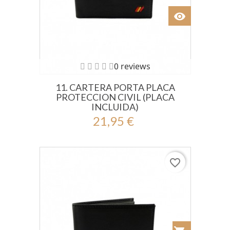
visibility
Ver
0 reviews
11. CARTERA PORTA PLACA
PROTECCION CIVIL (PLACA
INCLUIDA)
21,95 €
favorite_border
Añadir al Car