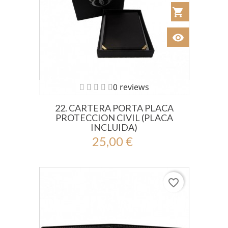
shopping_cart
Añadir al Car
visibility
Ver
0 reviews
22. CARTERA PORTA PLACA
PROTECCION CIVIL (PLACA
INCLUIDA)
25,00 €
favorite_border