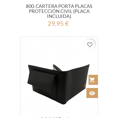
800. CARTERA PORTA PLACAS
PROTECCIÓN CIVIL (PLACA
INCLUIDA)
29,95 €
favorite_border
shopping_cart
Añadir al Car
visibility
Ver