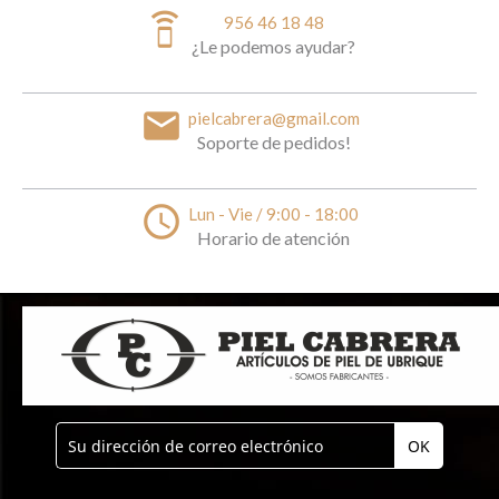
speaker_phone
956 46 18 48
¿Le podemos ayudar?
email
pielcabrera@gmail.com
Soporte de pedidos!
access_time
Lun - Vie / 9:00 - 18:00
Horario de atención