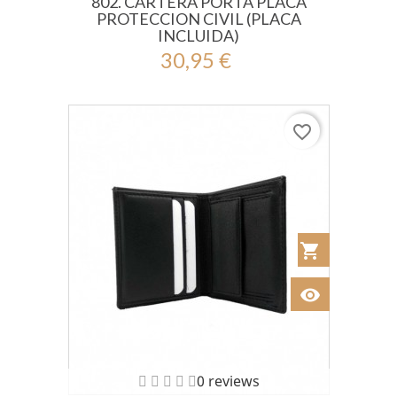
802. CARTERA PORTA PLACA
PROTECCION CIVIL (PLACA
INCLUIDA)
30,95 €
favorite_border
shopping_cart
Añadir al Car
visibility
Ver
0 reviews