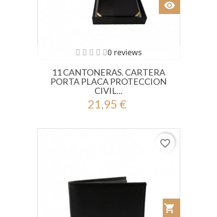
visibility
Ver
0 reviews
11 CANTONERAS. CARTERA
PORTA PLACA PROTECCION
CIVIL...
21,95 €
favorite_border
shopping_cart
Añadir al Car