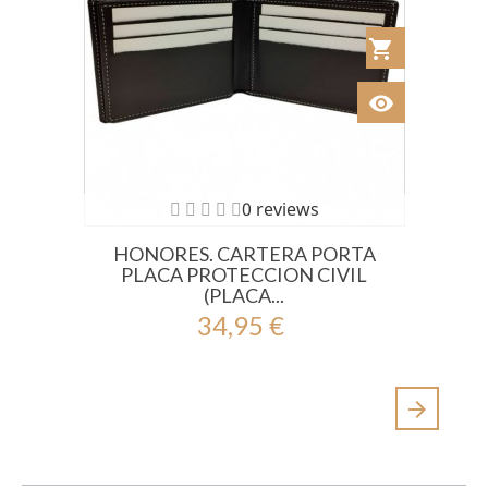
shopping_cart
Añadir al Car
visibility
Ver
0 reviews
HONORES. CARTERA PORTA
PLACA PROTECCION CIVIL
(PLACA...
34,95 €
arrow_forward