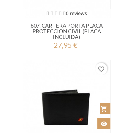
0 reviews
807. CARTERA PORTA PLACA
PROTECCION CIVIL (PLACA
INCLUIDA)
27,95 €
favorite_border
shopping_cart
Añadir al Car
visibility
Ver