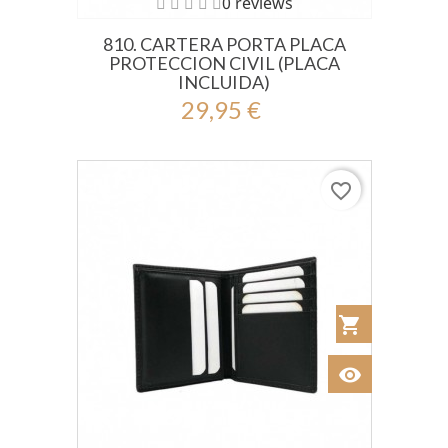
0 reviews
810. CARTERA PORTA PLACA
PROTECCION CIVIL (PLACA
INCLUIDA)
29,95 €
favorite_border
shopping_cart
Añadir al Car
visibility
Ver