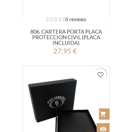
0 reviews
806. CARTERA PORTA PLACA
PROTECCION CIVIL (PLACA
INCLUIDA)
27,95 €
favorite_border
shopping_cart
Añadir al Car
visibility
Ver