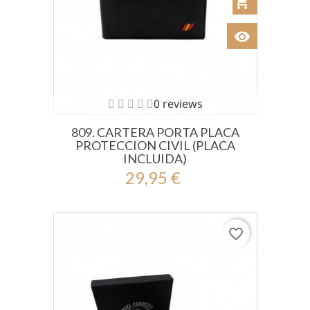
shopping_cart
visibility
Ver
0 reviews
809. CARTERA PORTA PLACA
PROTECCION CIVIL (PLACA
INCLUIDA)
29,95 €
favorite_border