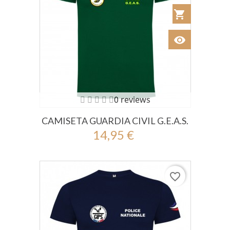
shopping_cart
Añadir al Car
visibility
Ver
0 reviews
CAMISETA GUARDIA CIVIL G.E.A.S.
14,95 €
favorite_border