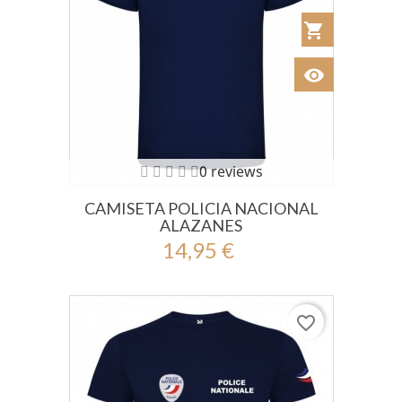
shopping_cart
Añadir al Car
visibility
Ver
0 reviews
CAMISETA POLICIA NACIONAL
ALAZANES
14,95 €
favorite_border