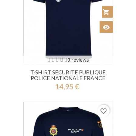
shopping_cart
Añadir al Car
visibility
Ver
0 reviews
T-SHIRT SECURITE PUBLIQUE
POLICE NATIONALE FRANCE
14,95 €
favorite_border