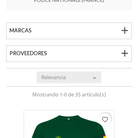
add
MARCAS
add
PROVEEDORES
Relevancia
expand_more
Mostrando 1-0 de 35 artículo(s)
favorite_border