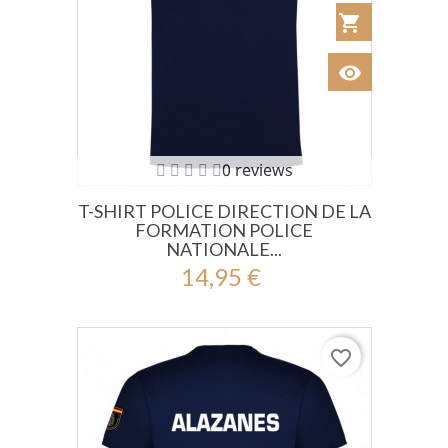
shopping_cart
Añadir al Car
visibility
Ver
0 reviews
T-SHIRT POLICE DIRECTION DE LA
FORMATION POLICE
NATIONALE...
14,95 €
favorite_border