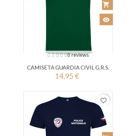
shopping_cart
Añadir al Car
visibility
Ver
0 reviews
CAMISETA GUARDIA CIVIL G.R.S.
14,95 €
favorite_border