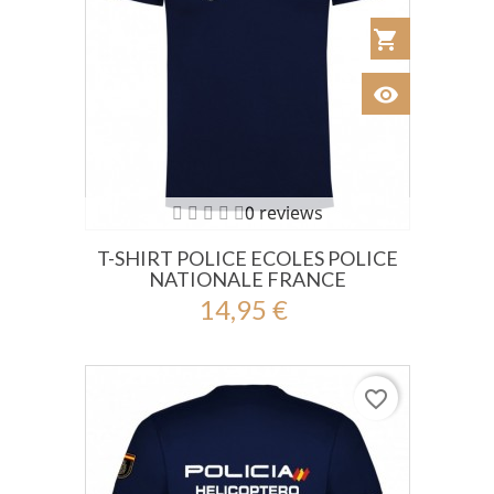
shopping_cart
Añadir al Car
visibility
Ver
0 reviews
T-SHIRT POLICE ECOLES POLICE
NATIONALE FRANCE
14,95 €
favorite_border