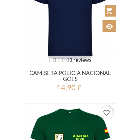
shopping_cart
Añadir al Car
visibility
Ver
0 reviews
CAMISETA POLICIA NACIONAL
GOES
14,90 €
favorite_border