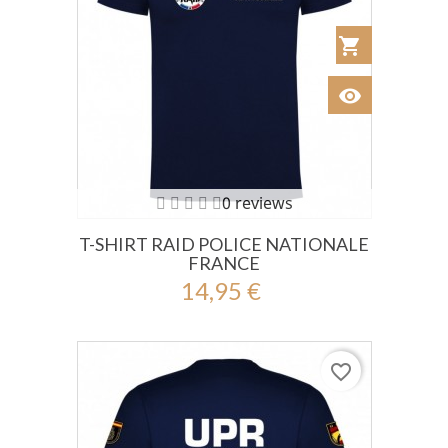
shopping_cart
Añadir al Car
visibility
Ver
0 reviews
T-SHIRT RAID POLICE NATIONALE
FRANCE
14,95 €
favorite_border