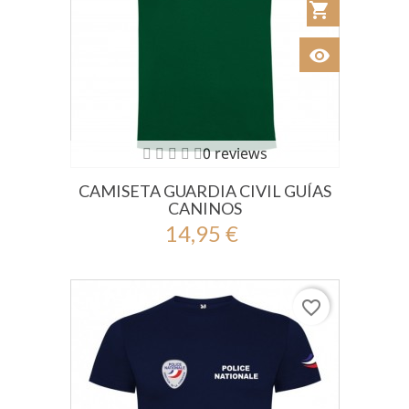
shopping_cart
Añadir al Car
visibility
Ver
0 reviews
CAMISETA GUARDIA CIVIL GUÍAS
CANINOS
14,95 €
favorite_border