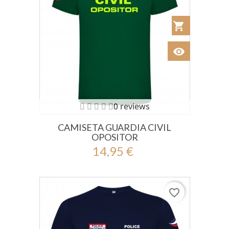
shopping_cart
Añadir al Car
visibility
Ver
0 reviews
CAMISETA GUARDIA CIVIL
OPOSITOR
14,95 €
favorite_border