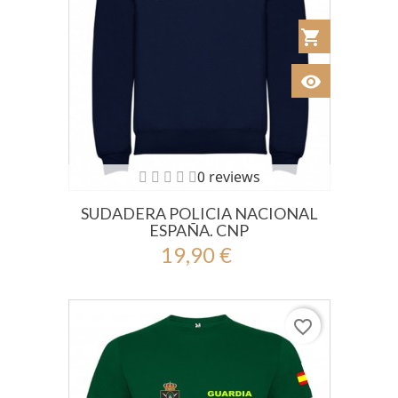
shopping_cart
Añadir al Car
visibility
Ver
0 reviews
SUDADERA POLICIA NACIONAL
ESPAÑA. CNP
19,90 €
favorite_border