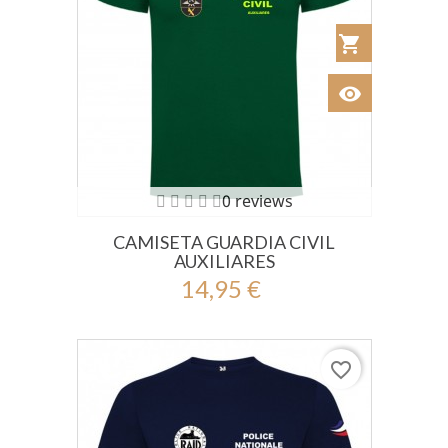
shopping_cart
Añadir al Car
visibility
Ver
0 reviews
CAMISETA GUARDIA CIVIL
AUXILIARES
14,95 €
favorite_border