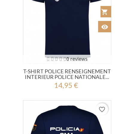
shopping_cart
Añadir al Car
visibility
Ver
0 reviews
T-SHIRT POLICE RENSEIGNEMENT
INTERIEUR POLICE NATIONALE...
14,95 €
favorite_border