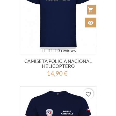
shopping_cart
Añadir al Car
visibility
Ver
0 reviews
CAMISETA POLICIA NACIONAL
HELICOPTERO
14,90 €
favorite_border