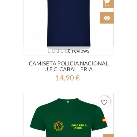
shopping_cart
Añadir al Car
visibility
Ver
0 reviews
CAMISETA POLICIA NACIONAL
U.E.C. CABALLERIA
14,90 €
favorite_border