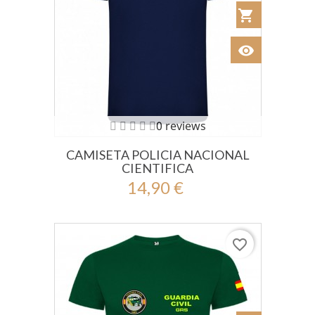
shopping_cart
Añadir al Car
visibility
Ver
0 reviews
CAMISETA POLICIA NACIONAL
CIENTIFICA
14,90 €
favorite_border