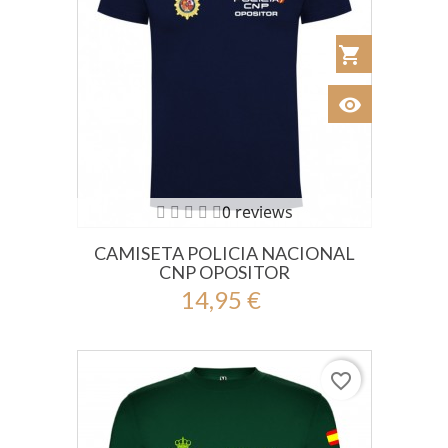
shopping_cart
Añadir al Car
visibility
Ver
0 reviews
CAMISETA POLICIA NACIONAL
CNP OPOSITOR
14,95 €
favorite_border