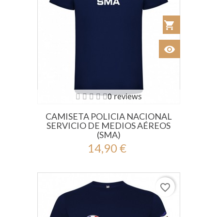
shopping_cart
Añadir al Car
visibility
Ver
0 reviews
CAMISETA POLICIA NACIONAL
SERVICIO DE MEDIOS AÉREOS
(SMA)
14,90 €
favorite_border