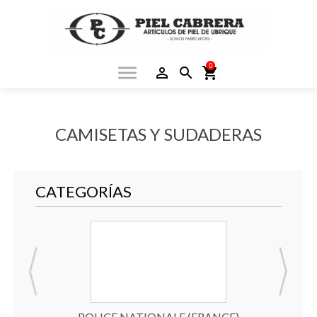
0
menu
person_outline
search
shopping_cart
CAMISETAS Y SUDADERAS
CATEGORÍAS
GUARDIA CIVIL