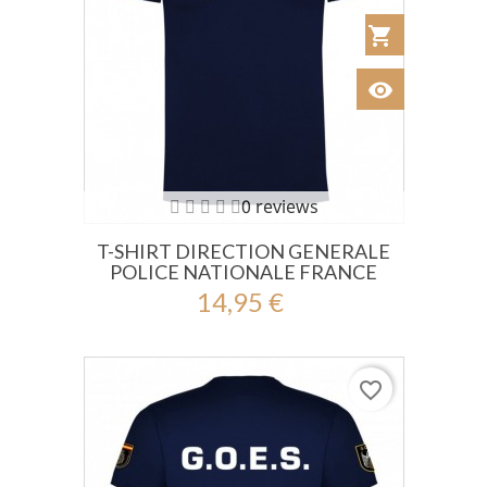
shopping_cart
Añadir al Car
visibility
Ver
0 reviews
T-SHIRT DIRECTION GENERALE
POLICE NATIONALE FRANCE
14,95 €
favorite_border