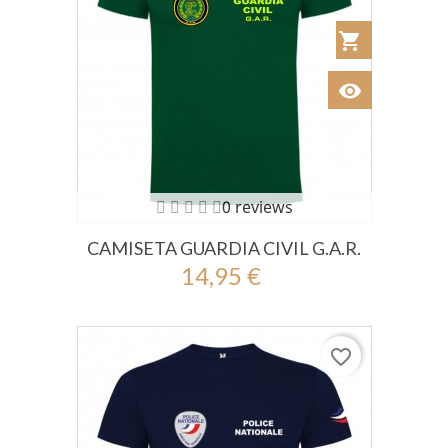
shopping_cart
Añadir al Car
visibility
Ver
0 reviews
CAMISETA GUARDIA CIVIL G.A.R.
14,95 €
favorite_border