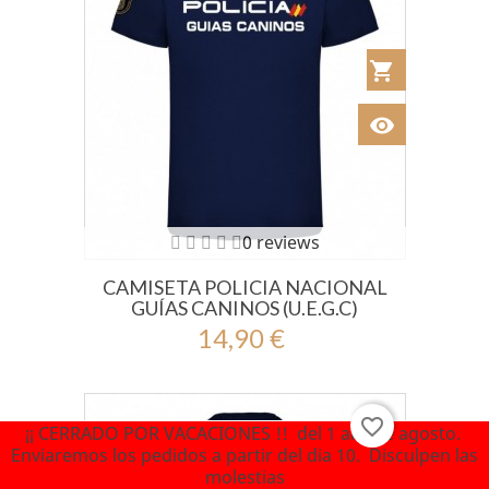
shopping_cart
Añadir al Car
visibility
Ver
0 reviews
CAMISETA POLICIA NACIONAL
GUÍAS CANINOS (U.E.G.C)
14,90 €
favorite_border
¡¡ CERRADO POR VACACIONES !! del 1 al 9 de agosto.
Enviaremos los pedidos a partir del dia 10. Disculpen las
molestias