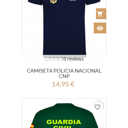
shopping_cart
Añadir al Car
visibility
Ver
0 reviews
CAMISETA POLICIA NACIONAL
CNP
14,95 €
favorite_border