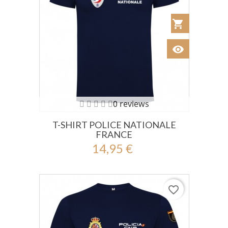
shopping_cart
Añadir al Car
visibility
Ver
0 reviews
T-SHIRT POLICE NATIONALE
FRANCE
14,95 €
favorite_border