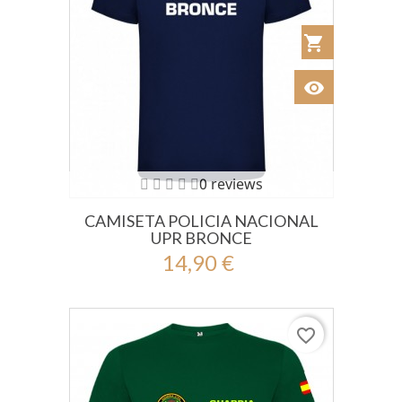
shopping_cart
Añadir al Car
visibility
Ver
0 reviews
CAMISETA POLICIA NACIONAL
UPR BRONCE
14,90 €
favorite_border