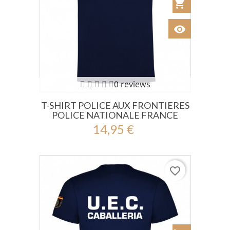
shopping_cart
Añadir al Car
visibility
Ver
0 reviews
T-SHIRT POLICE AUX FRONTIERES
POLICE NATIONALE FRANCE
14,95 €
favorite_border