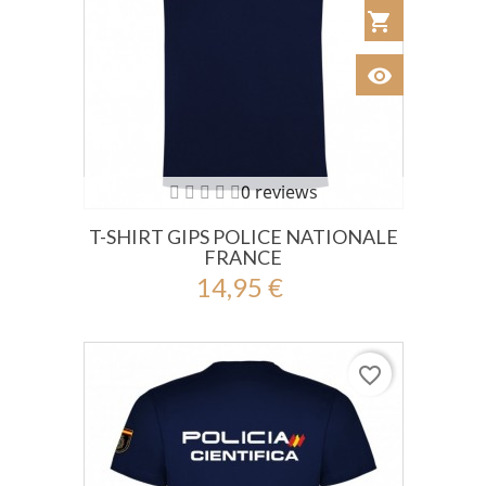
shopping_cart
Añadir al Car
visibility
Ver
0 reviews
T-SHIRT GIPS POLICE NATIONALE
FRANCE
14,95 €
favorite_border