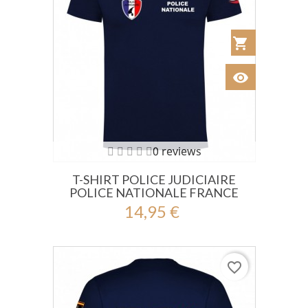
shopping_cart
Añadir al Car
visibility
Ver
0 reviews
T-SHIRT POLICE JUDICIAIRE
POLICE NATIONALE FRANCE
14,95 €
favorite_border