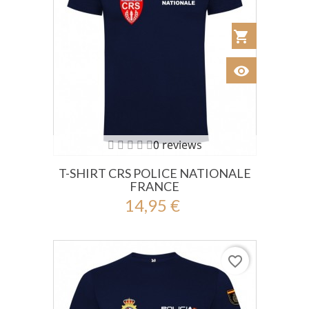
shopping_cart
Añadir al Car
visibility
Ver
0 reviews
T-SHIRT CRS POLICE NATIONALE
FRANCE
14,95 €
favorite_border