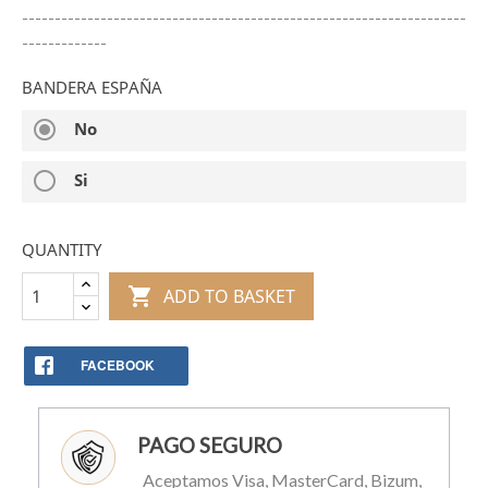
--------------------------------------------------------------------
-------------
BANDERA ESPAÑA
radio_button_checked
No
radio_button_unchecked
Si
QUANTITY

ADD TO BASKET
FACEBOOK
PAGO SEGURO
Aceptamos Visa, MasterCard, Bizum,