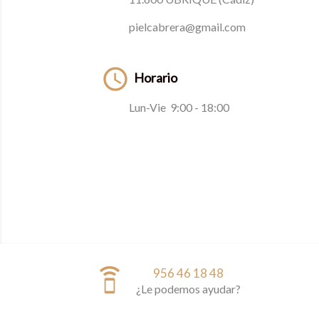
pielcabrera@gmail.com

Horario
Lun-Vie 9:00 - 18:00
speaker_phone
956 46 18 48
¿Le podemos ayudar?