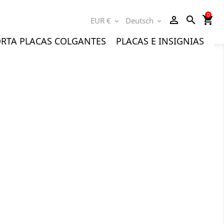
0
person_outline
search
shopping_cart
EUR €
Deutsch
expand_more
expand_more
RTA PLACAS COLGANTES
PLACAS E INSIGNIAS