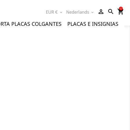
0
person_outline
search
shopping_cart
EUR €
Nederlands
expand_more
expand_more
RTA PLACAS COLGANTES
PLACAS E INSIGNIAS