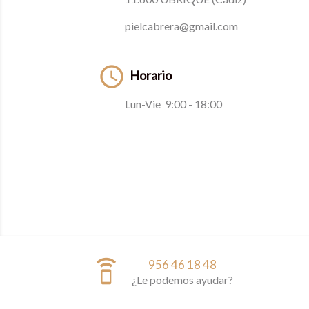
pielcabrera@gmail.com

Horario
Lun-Vie 9:00 - 18:00
speaker_phone
956 46 18 48
¿Le podemos ayudar?