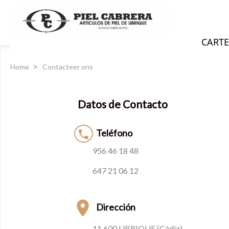
CARTE
Home
Contacteer ons
Datos de Contacto
Teléfono

956 46 18 48
647 21 06 12

Dirección
11.600 UBRIQUE (Cádiz)