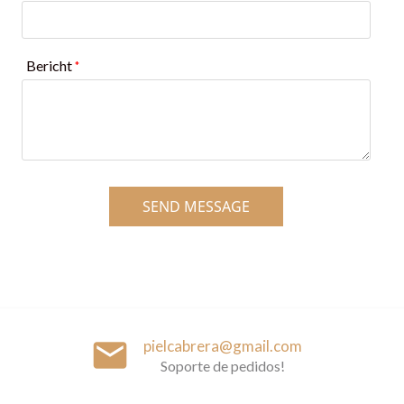
Bericht
*
SEND MESSAGE
email
pielcabrera@gmail.com
Soporte de pedidos!