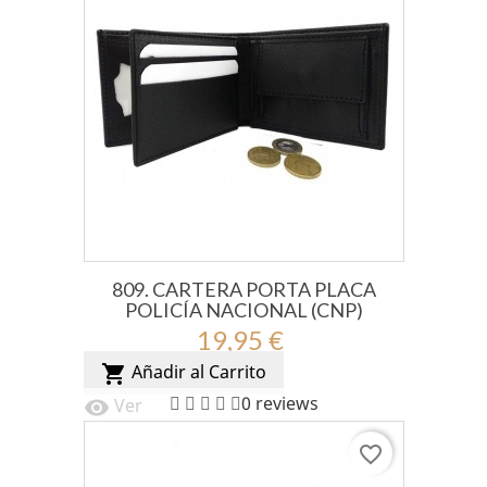
809. CARTERA PORTA PLACA
POLICÍA NACIONAL (CNP)
19,95 €
Añadir al Carrito
shopping_cart
0 reviews
Ver
visibility
favorite_border