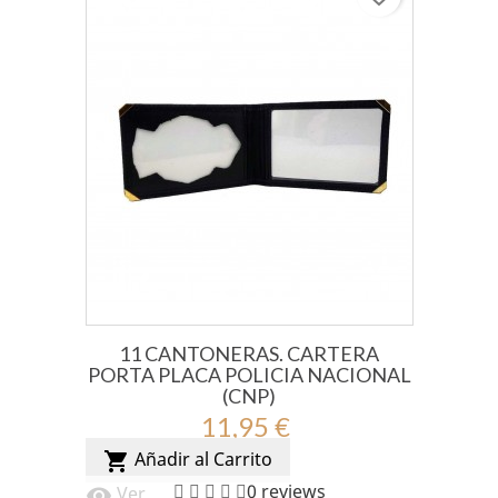
11 CANTONERAS. CARTERA
PORTA PLACA POLICIA NACIONAL
(CNP)
11,95 €
Añadir al Carrito
shopping_cart
0 reviews
Ver
visibility