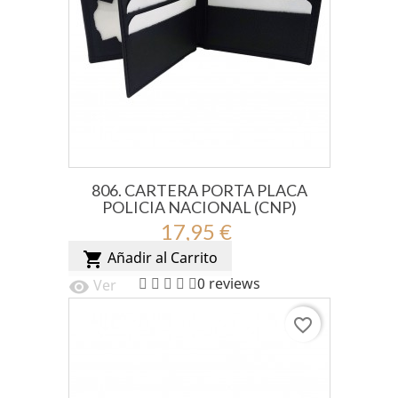
806. CARTERA PORTA PLACA
POLICIA NACIONAL (CNP)
17,95 €
Añadir al Carrito
shopping_cart
0 reviews
Ver
visibility
favorite_border