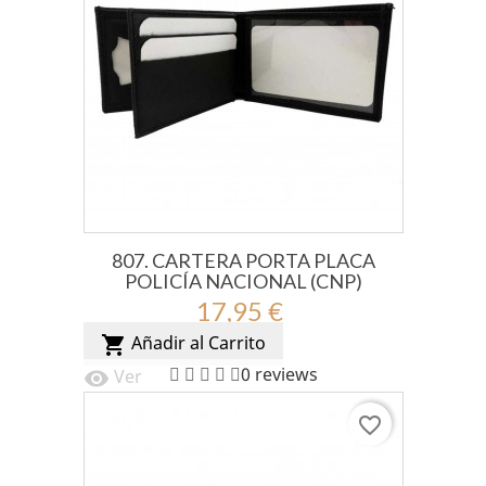
807. CARTERA PORTA PLACA
POLICÍA NACIONAL (CNP)
17,95 €
Añadir al Carrito
shopping_cart
0 reviews
Ver
visibility
favorite_border