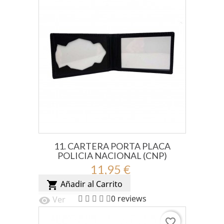
11. CARTERA PORTA PLACA
POLICIA NACIONAL (CNP)
11,95 €
Añadir al Carrito
shopping_cart
0 reviews
Ver
visibility
favorite_border