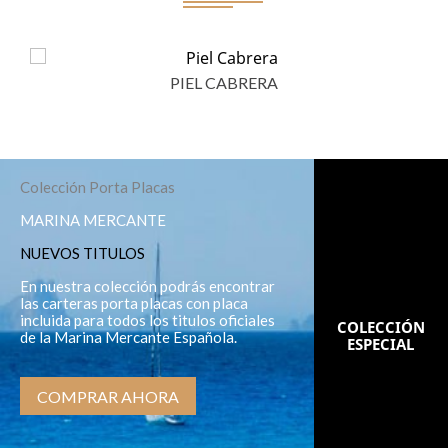
PIEL CABRERA
Colección Porta Placas
MARINA MERCANTE
NUEVOS TITULOS
En nuestra colección podrás encontrar
las carteras porta placas con placa
incluida para todos los titulos oficiales
COLECCIÓN
de la Marina Mercante Española.
ESPECIAL
COMPRAR AHORA