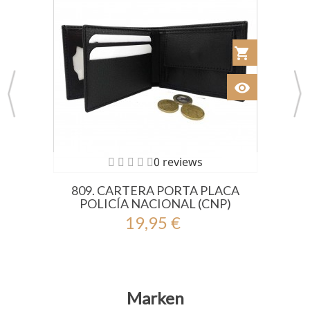
 al Carrito
shopping_cart
Añadir al Car
visibility
Ver
0 reviews
809. CARTERA PORTA PLACA
POLICÍA NACIONAL (CNP)
19,95 €
Marken