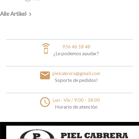
Alle Artikel

speaker_phone
956 46 18 48
¿Le podemos ayudar?
email
pielcabrera@gmail.com
Soporte de pedidos!
access_time
Lun - Vie / 9:00 - 18:00
Horario de atención